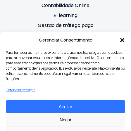
Contabilidade Online
E-learning
Gestão de tráfego pago
Otimização de sites SEO
Gerenciar Consentimento
Para fornecer as melhores experiências, usamos tecnologias como cookies
para armazenar e/ou acessar informações do dispositivo. O consentimento
Conectar
para essas tecnologias nos permitirá processar dados como
comportamento de navegação ou IDs exclusivos neste site. Não consentir ou
retirar o consentimento pode afetar negativamente certos recursos e
funções.
Gerenciar serviços
Aceitar
Política de Privacidade
Negar
Política de Cookies
Contato